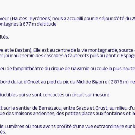
r (Hautes-Pyrénées) nous a accueilli pour le séjour d’été du 25 
ontagnes à 677 m d’altitude.
ltés.
ave et le Bastan). Elle est au centre de la vie montagnarde, sourc
ier jour au chemin des cascades à Cauterets puis au pont d’Espag
eu de l’amphithéâtre du cirque de Gavarnie où coule la plus haut
ord du lac d’Oncet au pied du pic du Midi de Bigorre ( 2 876 m), re
ductibles qui se sont concoctés un circuit sur mesure.
 sur le sentier de Bernazaou, entre Sazos et Grust, au milieu d’u
e des maisons anciennes, des petites places aux fontaines et lavo
de Lumières où nous avons profité d’une vue extraordinaire sur le
és.