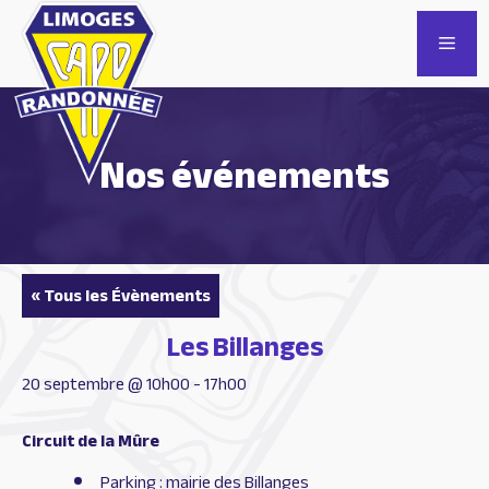
Aller
au
Men
contenu
Nos événements
« Tous les Évènements
Les Billanges
20 septembre @ 10h00
-
17h00
Circuit de la Mûre
Parking : mairie des Billanges