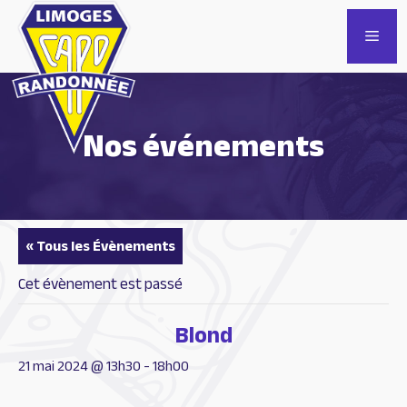
Aller
au
Men
contenu
Nos événements
« Tous les Évènements
Cet évènement est passé
Blond
21 mai 2024 @ 13h30
-
18h00