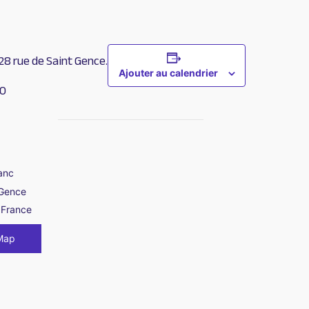
8 rue de Saint Gence.
Ajouter au calendrier
00
anc
 Gence
France
Map