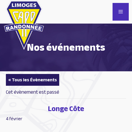
Aller
au
Men
contenu
Nos événements
« Tous les Évènements
Cet évènement est passé
Longe Côte
4 février