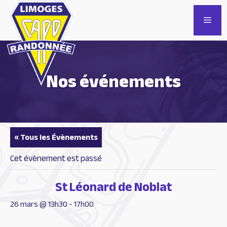
Aller
au
Men
contenu
Nos événements
« Tous les Évènements
Cet évènement est passé
St Léonard de Noblat
26 mars @ 13h30
-
17h00