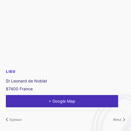
LIEU
St Leonard de Noblat
87400
France
+ Google Map
Eyjeaux
Nieul