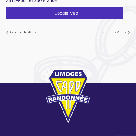
Saint-Paul
,
87260
France
+ Google Map
Galette des Rois
Beaune les Mines