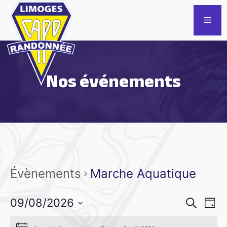
Aller
au
Men
contenu
Nos événements
Évènements
Marche Aquatique
R
N
09/08/2026
R
J
e
a
e
S
o
c