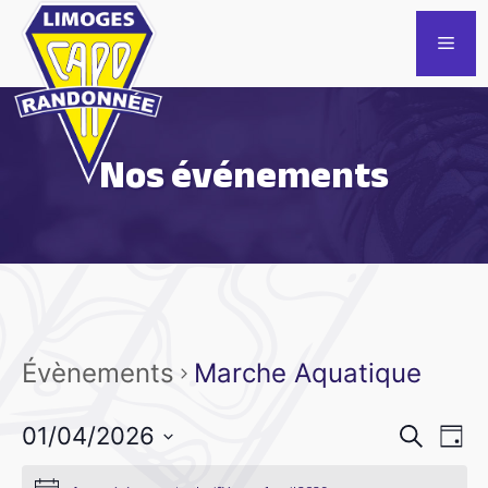
Aller
au
Men
contenu
Nos événements
Évènements
Marche Aquatique
R
N
01/04/2026
R
J
e
a
e
S
o
c